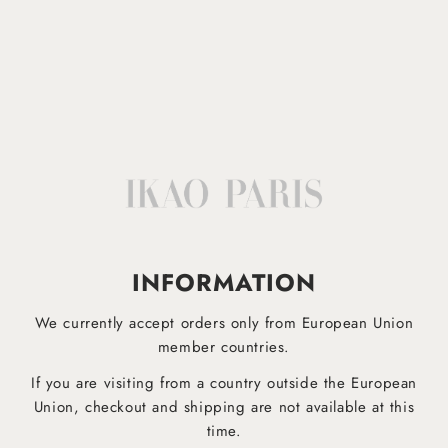
Afficher plus
IKAO APP
INFORMATION
EST DESORMAIS DISPONIBLE!
Téléchargez dès maintenant notre application mobile pour être informé plus rapidement des derniers
We currently accept orders only from European Union
produits et ne manquez aucune offre !
member countries.
If you are visiting from a country outside the European
Pour Android
Pour iOS
Union, checkout and shipping are not available at this
time.