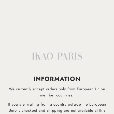
100% Coton
Lavable en machine à 30°
Afficher plus
IKAO APP
INFORMATION
EST DESORMAIS DISPONIBLE!
We currently accept orders only from European Union
Téléchargez dès maintenant notre application mobile pour être informé plus rapidement des derniers
member countries.
produits et ne manquez aucune offre !
If you are visiting from a country outside the European
Union, checkout and shipping are not available at this
Pour Android
Pour iOS