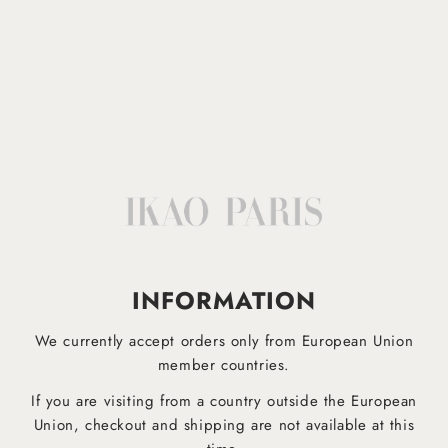
Lavable en machine à 30°
Afficher plus
IKAO APP
INFORMATION
EST DESORMAIS DISPONIBLE!
We currently accept orders only from European Union
Téléchargez dès maintenant notre application mobile pour être informé plus rapidement des derniers
produits et ne manquez aucune offre !
member countries.
If you are visiting from a country outside the European
Union, checkout and shipping are not available at this
Pour Android
Pour iOS