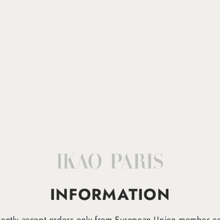
INFORMATION
ently accept orders only from European Union member co