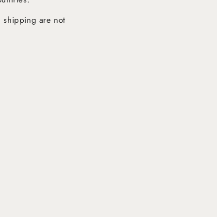
d shipping are not
Noir
TAILLE SÉLECTIONNÉE : S
⌄
Tableau des tailles
AJOUTER -
29,90 €