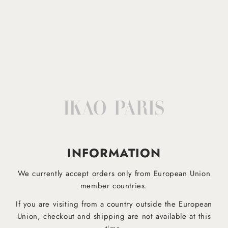
Lavable en machine à 30°
Afficher plus
IKAO APP
INFORMATION
EST DESORMAIS DISPONIBLE!
We currently accept orders only from European Union
Téléchargez dès maintenant notre application mobile pour être informé plus rapidement des derniers
produits et ne manquez aucune offre !
member countries.
If you are visiting from a country outside the European
Union, checkout and shipping are not available at this
Pour Android
Pour iOS