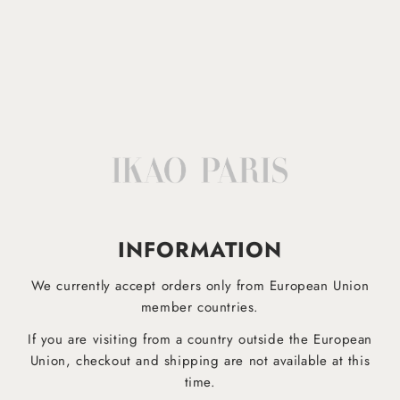
Lavable en machine à 30°
Afficher plus
IKAO APP
EST DESORMAIS DISPONIBLE!
INFORMATION
Téléchargez dès maintenant notre application mobile pour être informé plus rapidement des derniers
produits et ne manquez aucune offre !
We currently accept orders only from European Union
member countries.
If you are visiting from a country outside the European
Pour Android
Pour iOS
Union, checkout and shipping are not available at this
time.