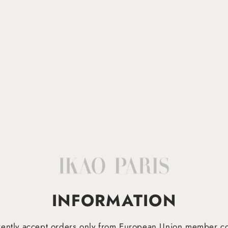
INFORMATION
ently accept orders only from European Union member co