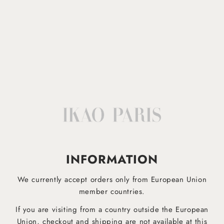
Lavable en machine à 30°
Afficher plus
INFORMATION
IKAO APP
EST DESORMAIS DISPONIBLE!
We currently accept orders only from European Union
member countries.
Téléchargez dès maintenant notre application mobile pour être informé plus rapidement des derniers
produits et ne manquez aucune offre !
If you are visiting from a country outside the European
Union, checkout and shipping are not available at this