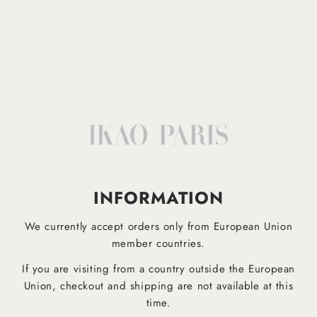
Lavable en machine à 30°
Afficher plus
IKAO APP
EST DESORMAIS DISPONIBLE!
INFORMATION
Téléchargez dès maintenant notre application mobile pour être informé plus rapidement des derniers
produits et ne manquez aucune offre !
We currently accept orders only from European Union
member countries.
If you are visiting from a country outside the European
Pour Android
Pour iOS
Union, checkout and shipping are not available at this
time.