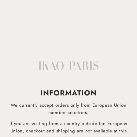
98% Coton ; 2% Élasthanne
Lavable en machine à 30°
Afficher plus
IKAO APP
INFORMATION
EST DESORMAIS DISPONIBLE!
We currently accept orders only from European Union
Téléchargez dès maintenant notre application mobile pour être informé plus rapidement des derniers
produits et ne manquez aucune offre !
member countries.
If you are visiting from a country outside the European
Union, checkout and shipping are not available at this
Pour Android
Pour iOS