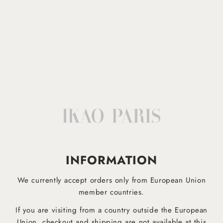
Lavable en machine à 30°
Afficher plus
INFORMATION
IKAO APP
EST DESORMAIS DISPONIBLE!
We currently accept orders only from European Union
member countries.
Téléchargez dès maintenant notre application mobile pour être informé plus rapidement des derniers
produits et ne manquez aucune offre !
If you are visiting from a country outside the European
Union, checkout and shipping are not available at this