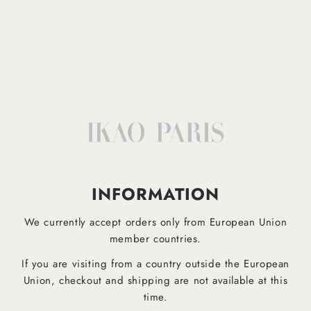
Lavable en machine à 30°
Afficher plus
IKAO APP
EST DESORMAIS DISPONIBLE!
INFORMATION
Téléchargez dès maintenant notre application mobile pour être informé plus rapidement des derniers
produits et ne manquez aucune offre !
We currently accept orders only from European Union
member countries.
If you are visiting from a country outside the European
Pour Android
Pour iOS
Union, checkout and shipping are not available at this
time.