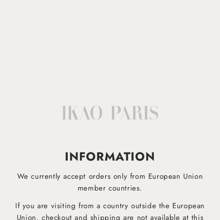
Lavable en machine à 30°
Afficher plus
INFORMATION
IKAO APP
EST DESORMAIS DISPONIBLE!
We currently accept orders only from European Union
member countries.
Téléchargez dès maintenant notre application mobile pour être informé plus rapidement des derniers
produits et ne manquez aucune offre !
If you are visiting from a country outside the European
Union, checkout and shipping are not available at this